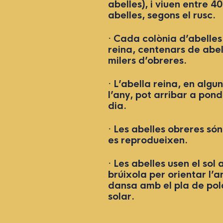
abelles), i viuen entre 4
abelles, segons el rusc.
· Cada colònia d’abelles
reina, centenars de abel
milers d’obreres.
· L’abella reina, en alg
l’any, pot arribar a pon
dia.
· Les abelles obreres só
es reprodueixen.
· Les abelles usen el so
brúixola per orientar l’a
dansa amb el pla de pola
solar.