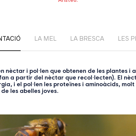
Aristeu.
NTACIÓ
LA MEL
LA BRESCA
LES P
n nèctar i pol·len que obtenen de les plantes i
n a partir del nèctar que recol·lecten). El nècta
ia, i el pol·len les proteïnes i aminoàcids, molt
e les abelles joves.