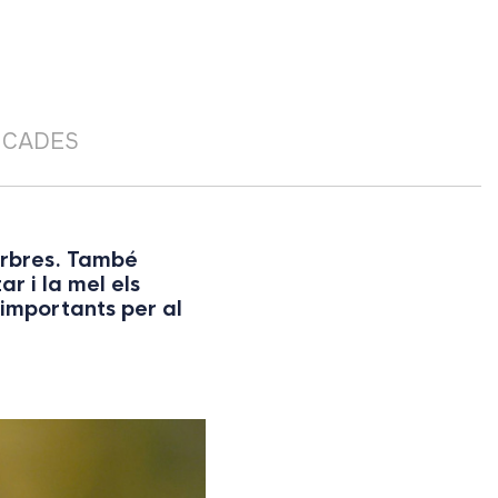
ICADES
 arbres. També
r i la mel els
 importants per al