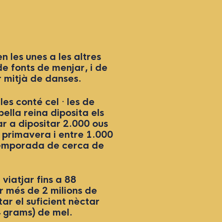
en les unes a les altres
de fonts de menjar, i de
r mitjà de danses.
lles conté cel · les de
bella reina diposita els
ar a dipositar 2.000 ous
a primavera i entre 1.000
 temporada de cerca de
 viatjar fins a 88
ar més de 2 milions de
ctar el suficient nèctar
4 grams) de mel.