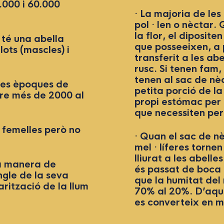
0.000 i 60.000
· La majoria de les
pol · len o nèctar.
la flor, el diposit
 té una abella
que posseeixen, a 
lots (mascles) i
transferit a les abe
rusc. Si tenen fam
tenen al sac de nè
unes èpoques de
petita porció de la
dre més de 2000 al
propi estómac per 
que necessiten per 
n femelles però no
· Quan el sac de nè
mel · líferes tornen
lliurat a les abelles
l a manera de
és passat de boca a
ngle de la seva
que la humitat del
rització de la llum
70% al 20%. D’aqu
es converteix en m