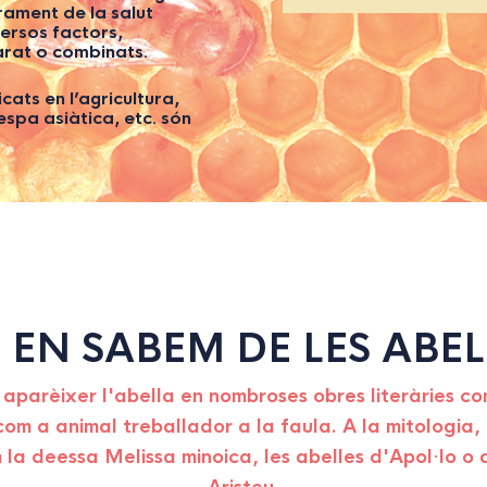
rament de la salut
versos factors,
arat o combinats.
cats en l’agricultura,
vespa asiàtica, etc. són
 EN SABEM DE LES ABEL
aparèixer l'abella en nombroses obres literàries co
com a animal treballador a la faula. A la mitologia,
 la deessa Melissa minoica, les abelles d'Apol·lo o d