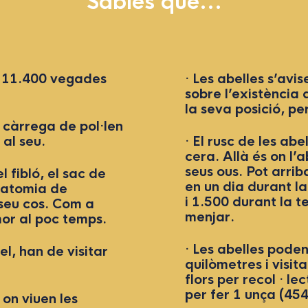
Sabíes què...
es 11.400 vegades
· Les abelles s’avis
sobre l’existència 
la seva posició, pe
a càrrega de pol·len
 al seu.
· El rusc de les abe
cera. Allà és on l’a
seus ous. Pot arrib
l fibló, el sac de
en un dia durant l
anatomia de
i 1.500 durant la
 seu cos. Com a
menjar.
mor al poc temps.
· Les abelles poden
l, han de visitar
quilòmetres i visit
flors per recol · le
per fer 1 unça (45
 on viuen les