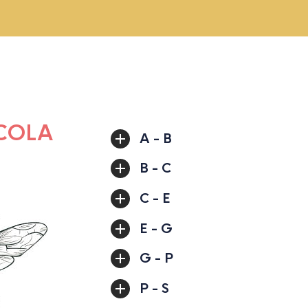
COLA
A - B
B - C
C - E
E - G
G - P
P - S