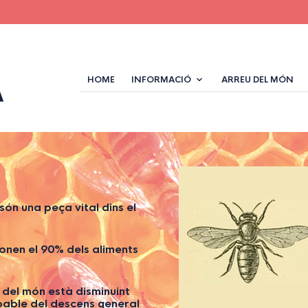
HOME
INFORMACIÓ
ARREU DEL MÓN
són una peça vital dins el
onen el 90% dels aliments
 del món està disminuint
lpable del descens general