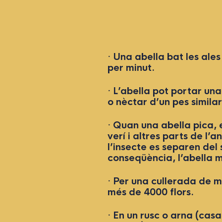
· Una abella bat les al
per minut.
· L’abella pot portar un
o nèctar d’un pes similar
· Quan una abella pica, e
verí i altres parts de l’
l’insecte es separen del
conseqüència, l’abella 
· Per una cullerada de me
més de 4000 flors.
· En un rusc o arna (casa