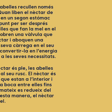
 abelles recullen només
 Quan liben el nèctar de
en en un segon estómac
punt per ser després
lles que fan la mel en el
, obren una vàlvula que
ctar i aboquen una
 seva càrrega en el seu
convertir-la en l’energia
a les seves necessitats.
ctar és ple, les abelles
 al seu rusc. El nèctar és
 que estan a l’interior i
 boca entre elles fins
 mateix es redueix del
esta manera, el nèctar
el.