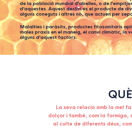
de la població mundial d’abelles, o de l’empitjo
d’aquestes. Aquest declivi és el producte de di
alguns coneguts i altres no, que actuen per sep
Malalties i paràsits, productes fitosanitaris apli
males praxis en el maneig, el canvi climàtic, la 
alguns d’aquest factor
s.
QUÈ
La seva relació amb la mel fa 
dolçor i també, com la formiga, 
al culte de diferents déus, com