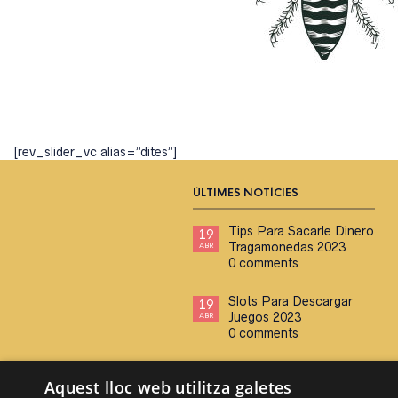
[rev_slider_vc alias=”dites”]
ÚLTIMES NOTÍCIES
Tips Para Sacarle Dinero
19
Tragamonedas 2023
ABR
0 comments
Slots Para Descargar
19
Juegos 2023
ABR
0 comments
Cuales Son Las Mejores
19
Aquest lloc web utilitza galetes
Tragaperras Online 2023
ABR