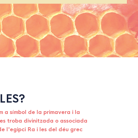
LES?
m a símbol de la primavera i la
 es troba divinitzada o associada
e l'egipci Ra i les del déu grec