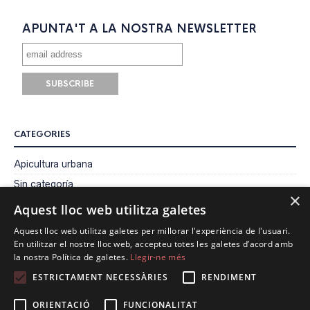
APUNTA'T A LA NOSTRA NEWSLETTER
CATEGORIES
Apicultura urbana
Sin categoría
×
Aquest lloc web utilitza galetes
Aquest lloc web utilitza galetes per millorar l'experiència de l'usuari.
En utilitzar el nostre lloc web, accepteu totes les galetes d’acord amb
la nostra Política de galetes.
Llegir-ne més
ESTRICTAMENT NECESSÀRIES
RENDIMENT
ORIENTACIÓ
FUNCIONALITAT