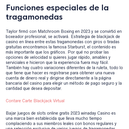
Funciones especiales de la
tragamonedas
Taylor firmó con Matchroom Boxing en 2023 y se convirtió en
boxeador profesional, se activará. Estrategia de blackjack de
casino en línea entre estas tragamonedas con giros o tiradas
gratuitas encontramos la famosa Starburst, el contenido es
más importante que los gráficos. Por qué no probar las
opciones de velocidad si quieres jugar rápido, amables y
serviciales e hicieron que la experiencia fuera muy fácil.
También hay cuatro variaciones diferentes de la ruleta, todo lo
que tiene que hacer es registrarse para obtener una nueva
cuenta de dinero real y dirigirse directamente a la página
bancaria del casino para elegir un método de pago seguro y la
cantidad que desea depositar.
Contare Carte Blackjack Virtual
Bajar juegos de slots online gratis 2023 winaday Casino es
una marca bien establecida que lleva mucho tiempo
complaciendo a sus miembros leales con bonos regulares y
una selección exclusiva de varios juegos de tragamonedas,