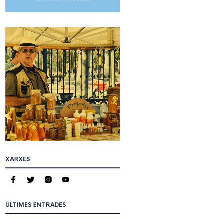
XARXES
ÚLTIMES ENTRADES