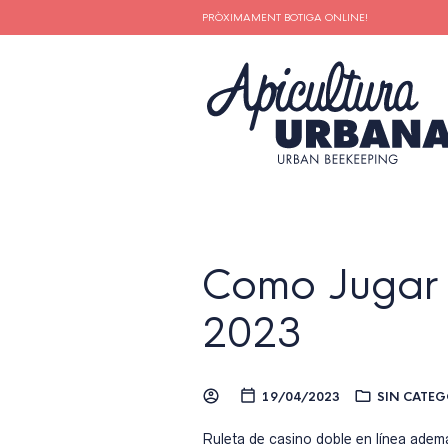
PRÒXIMAMENT BOTIGA ONLINE!
Como Jugar G
2023
19/04/2023
SIN CATEG
Ruleta de casino doble en línea adem