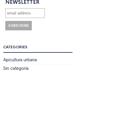
NEWSLETTER
CATEGORIES
Apicultura urbana
Sin categoría