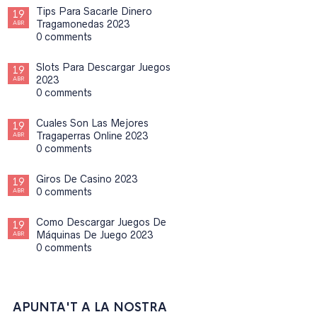
Tips Para Sacarle Dinero
19
Tragamonedas 2023
ABR
0 comments
Slots Para Descargar Juegos
19
2023
ABR
0 comments
Cuales Son Las Mejores
19
Tragaperras Online 2023
ABR
0 comments
Giros De Casino 2023
19
0 comments
ABR
Como Descargar Juegos De
19
Máquinas De Juego 2023
ABR
0 comments
APUNTA'T A LA NOSTRA