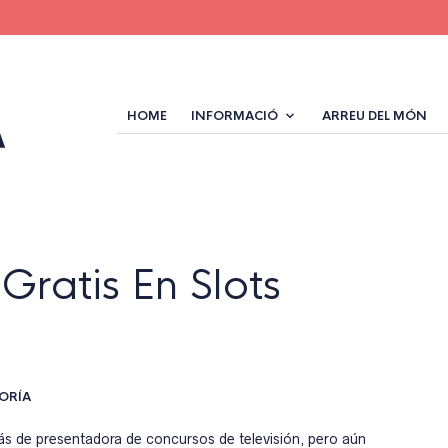
HOME
INFORMACIÓ
ARREU DEL MÓN
ratis En Slots
ORÍA
ás de presentadora de concursos de televisión, pero aún