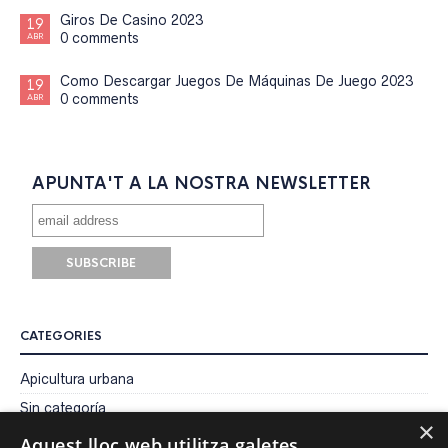
Giros De Casino 2023
19
0 comments
ABR
Como Descargar Juegos De Máquinas De Juego 2023
19
0 comments
ABR
APUNTA'T A LA NOSTRA NEWSLETTER
CATEGORIES
Apicultura urbana
Sin categoría
×
Aquest lloc web utilitza galetes