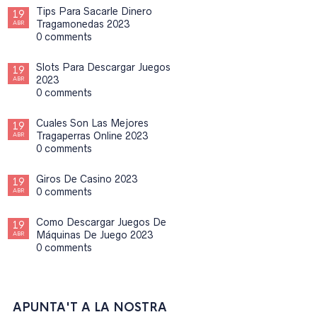
Tips Para Sacarle Dinero
19
Tragamonedas 2023
ABR
0 comments
Slots Para Descargar Juegos
19
2023
ABR
0 comments
Cuales Son Las Mejores
19
Tragaperras Online 2023
ABR
0 comments
Giros De Casino 2023
19
0 comments
ABR
Como Descargar Juegos De
19
Máquinas De Juego 2023
ABR
0 comments
APUNTA'T A LA NOSTRA