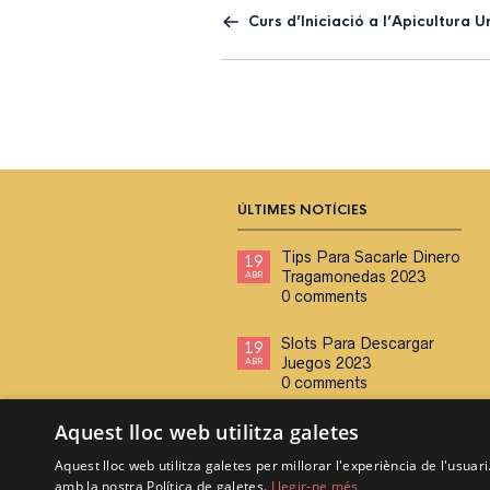
Curs d’Iniciació a l’Apicultura 
ÚLTIMES NOTÍCIES
Tips Para Sacarle Dinero
19
Tragamonedas 2023
ABR
0 comments
Slots Para Descargar
19
Juegos 2023
ABR
0 comments
Aquest lloc web utilitza galetes
Cuales Son Las Mejores
19
Tragaperras Online 2023
ABR
Aquest lloc web utilitza galetes per millorar l'experiència de l'usuari
0 comments
amb la nostra Política de galetes.
Llegir-ne més