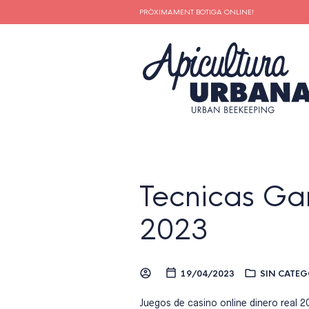
PRÒXIMAMENT BOTIGA ONLINE!
Tecnicas Ga
2023
19/04/2023
SIN CATEG
Juegos de casino online dinero real 