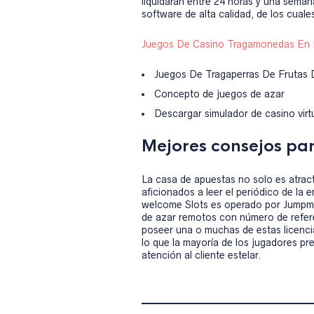
liquidarán entre 24 horas y una sema
software de alta calidad, de los cual
Juegos De Casino Tragamonedas En L
Juegos De Tragaperras De Frutas D
Concepto de juegos de azar
Descargar simulador de casino virt
Mejores consejos par
La casa de apuestas no solo es atract
aficionados a leer el periódico de la
welcome Slots es operado por Jumpma
de azar remotos con número de refer
poseer una o muchas de estas licenci
lo que la mayoría de los jugadores pre
atención al cliente estelar.