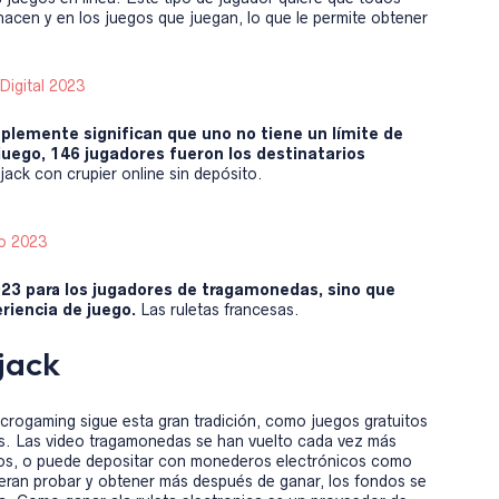
acen y en los juegos que juegan, lo que le permite obtener
igital 2023
implemente significan que uno no tiene un límite de
uego, 146 jugadores fueron los destinatarios
jack con crupier online sin depósito.
o 2023
2023 para los jugadores de tragamonedas, sino que
riencia de juego.
Las ruletas francesas.
jack
icrogaming sigue esta gran tradición, como juegos gratuitos
es. Las video tragamonedas se han vuelto cada vez más
os, o puede depositar con monederos electrónicos como
quieran probar y obtener más después de ganar, los fondos se