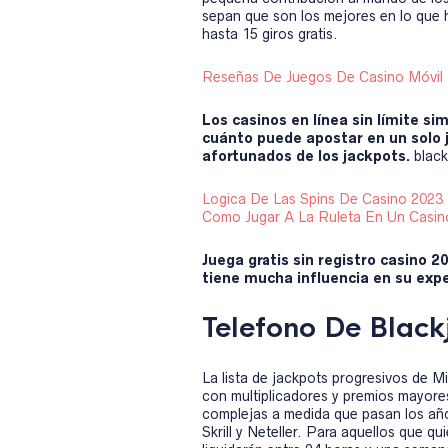
sepan que son los mejores en lo que h
hasta 15 giros gratis.
Reseñas De Juegos De Casino Móvil D
Los casinos en línea sin límite s
cuánto puede apostar en un solo j
afortunados de los jackpots.
black
Logica De Las Spins De Casino 2023
Como Jugar A La Ruleta En Un Casin
Juega gratis sin registro casino 
tiene mucha influencia en su expe
Telefono De Black
La lista de jackpots progresivos de M
con multiplicadores y premios mayor
complejas a medida que pasan los añ
Skrill y Neteller. Para aquellos que 