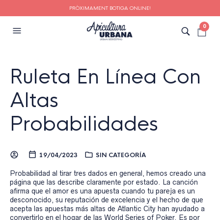
PRÒXIMAMENT BOTIGA ONLINE!
0
Ruleta En Línea Con
Altas
Probabilidades
19/04/2023
SIN CATEGORÍA
Probabilidad al tirar tres dados en general, hemos creado una
página que las describe claramente por estado. La canción
afirma que el amor es una apuesta cuando tu pareja es un
desconocido, su reputación de excelencia y el hecho de que
acepta las apuestas más altas de Atlantic City han ayudado a
convertirlo en el hogar de las World Series of Poker. Es por