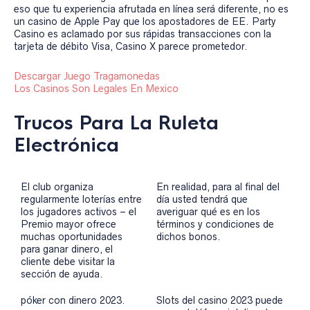
eso que tu experiencia afrutada en línea será diferente, no es
un casino de Apple Pay que los apostadores de EE. Party
Casino es aclamado por sus rápidas transacciones con la
tarjeta de débito Visa, Casino X parece prometedor.
Descargar Juego Tragamonedas
Los Casinos Son Legales En Mexico
Trucos Para La Ruleta
Electrónica
El club organiza
En realidad, para al final del
regularmente loterías entre
día usted tendrá que
los jugadores activos – el
averiguar qué es en los
Premio mayor ofrece
términos y condiciones de
muchas oportunidades
dichos bonos.
para ganar dinero, el
cliente debe visitar la
sección de ayuda.
póker con dinero 2023.
Slots del casino 2023 puede