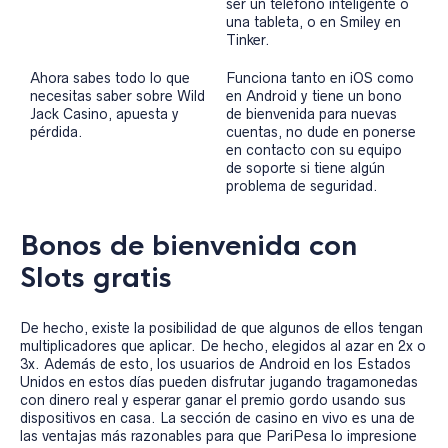
ser un teléfono inteligente o
una tableta, o en Smiley en
Tinker.
Ahora sabes todo lo que
Funciona tanto en iOS como
necesitas saber sobre Wild
en Android y tiene un bono
Jack Casino, apuesta y
de bienvenida para nuevas
pérdida.
cuentas, no dude en ponerse
en contacto con su equipo
de soporte si tiene algún
problema de seguridad.
Bonos de bienvenida con
Slots gratis
De hecho, existe la posibilidad de que algunos de ellos tengan
multiplicadores que aplicar. De hecho, elegidos al azar en 2x o
3x. Además de esto, los usuarios de Android en los Estados
Unidos en estos días pueden disfrutar jugando tragamonedas
con dinero real y esperar ganar el premio gordo usando sus
dispositivos en casa. La sección de casino en vivo es una de
las ventajas más razonables para que PariPesa lo impresione