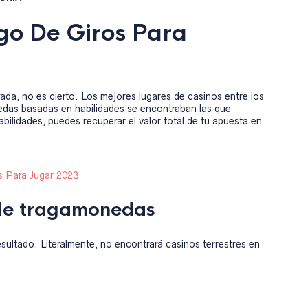
go De Giros Para
rada, no es cierto. Los mejores lugares de casinos entre los
edas basadas en habilidades se encontraban las que
ilidades, puedes recuperar el valor total de tu apuesta en
s Para Jugar 2023
 de tragamonedas
ultado. Literalmente, no encontrará casinos terrestres en