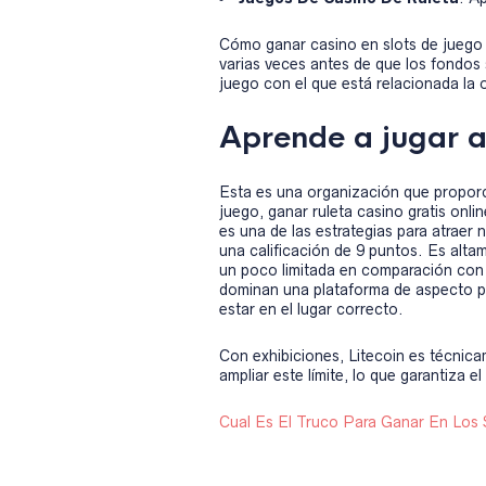
Cómo ganar casino en slots de juego
varias veces antes de que los fondos se
juego con el que está relacionada la o
Aprende a jugar a 
Esta es una organización que proporc
juego, ganar ruleta casino gratis onl
es una de las estrategias para atraer
una calificación de 9 puntos. Es altame
un poco limitada en comparación con
dominan una plataforma de aspecto pr
estar en el lugar correcto.
Con exhibiciones, Litecoin es técnica
ampliar este límite, lo que garantiza el
Cual Es El Truco Para Ganar En Los 