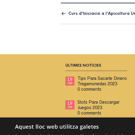
Curs d’Iniciació a l’Apicultura 
ÚLTIMES NOTÍCIES
Tips Para Sacarle Dinero
19
Tragamonedas 2023
ABR
0 comments
Slots Para Descargar
19
Juegos 2023
ABR
0 comments
Aquest lloc web utilitza galetes
Cuales Son Las Mejores
19
Tragaperras Online 2023
ABR