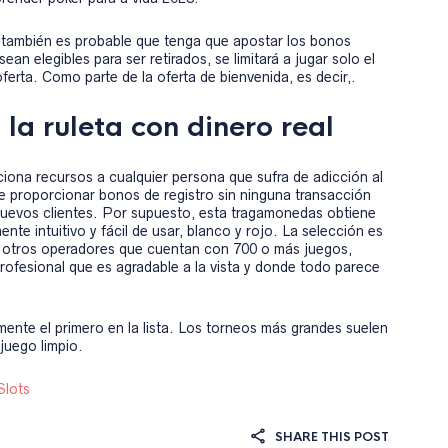
 también es probable que tenga que apostar los bonos
an elegibles para ser retirados, se limitará a jugar solo el
ferta. Como parte de la oferta de bienvenida, es decir,.
la ruleta con dinero real
iona recursos a cualquier persona que sufra de adicción al
ine proporcionar bonos de registro sin ninguna transacción
 nuevos clientes. Por supuesto, esta tragamonedas obtiene
nte intuitivo y fácil de usar, blanco y rojo. La selección es
 otros operadores que cuentan con 700 o más juegos,
ofesional que es agradable a la vista y donde todo parece
mente el primero en la lista. Los torneos más grandes suelen
 juego limpio.
Slots
SHARE THIS POST