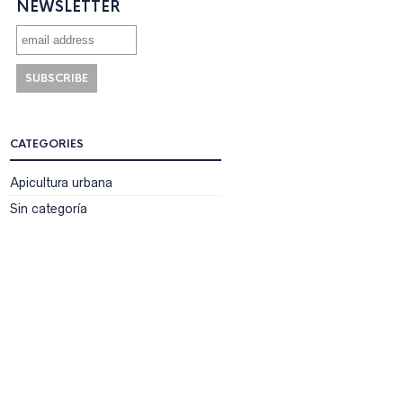
NEWSLETTER
CATEGORIES
Apicultura urbana
Sin categoría