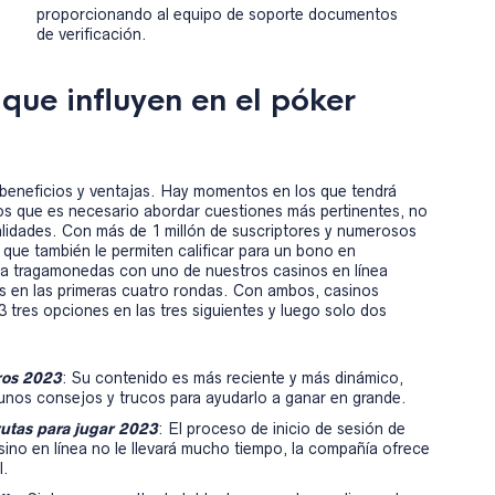
proporcionando al equipo de soporte documentos
de verificación.
que influyen en el póker
 beneficios y ventajas. Hay momentos en los que tendrá
s que es necesario abordar cuestiones más pertinentes, no
idades. Con más de 1 millón de suscriptores y numerosos
 que también le permiten calificar para un bono en
sta tragamonedas con uno de nuestros casinos en línea
 en las primeras cuatro rondas. Con ambos, casinos
tres opciones en las tres siguientes y luego solo dos
uros 2023
: Su contenido es más reciente y más dinámico,
gunos consejos y trucos para ayudarlo a ganar en grande.
rutas para jugar 2023
: El proceso de inicio de sesión de
sino en línea no le llevará mucho tiempo, la compañía ofrece
l.