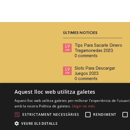
ÚLTIMES NOTÍCIES
Tips Para Sacarle Dinero
19
Tragamonedas 2023
ABR
0 comments
Slots Para Descargar
19
Juegos 2023
ABR
0 comments
Aquest lloc web utilitza galetes
Cuales Son Las Mejores
19
Tragaperras Online 2023
ABR
Aquest lloc web utilitza galetes per millorar l'experiència de l'usuari
0 comments
amb la nostra Política de galetes.
Llegir-ne més
ESTRICTAMENT NECESSÀRIES
RENDIMENT
VEURE ELS DETALLS