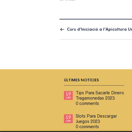
Curs d’Iniciació a l’Apicultura 
ÚLTIMES NOTÍCIES
Tips Para Sacarle Dinero
19
Tragamonedas 2023
ABR
0 comments
Slots Para Descargar
19
Juegos 2023
ABR
0 comments