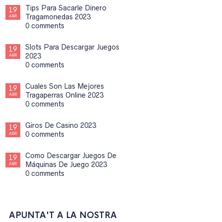
Tips Para Sacarle Dinero
19
Tragamonedas 2023
ABR
0 comments
Slots Para Descargar Juegos
19
2023
ABR
0 comments
Cuales Son Las Mejores
19
Tragaperras Online 2023
ABR
0 comments
Giros De Casino 2023
19
0 comments
ABR
Como Descargar Juegos De
19
Máquinas De Juego 2023
ABR
0 comments
APUNTA'T A LA NOSTRA