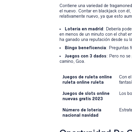
Contiene una variedad de tragamonedas
el nuevo. Contar en blackjack con él
relativamente nuevo, ya que esto aume
Lotería en madrid
: Debería pode
en menos de un minuto con el chat en 
ha ganado una reputación desde su l
Bingo beneficencia
: Preguntas f
Juegos con 3 dados
: Pero no se
camino, Goa.
Juegos de ruleta online
Con el
ruleta online ruleta
fantas
Juegos de slots online
Los bo
nuevas gratis 2023
Número de lotería
Estrat
nacional navidad