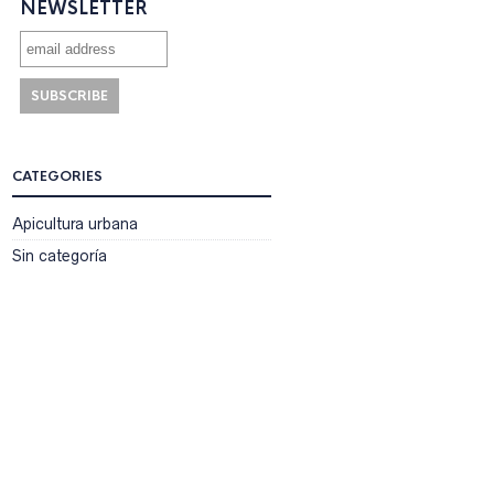
NEWSLETTER
CATEGORIES
Apicultura urbana
Sin categoría