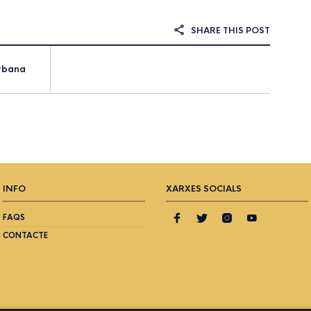
SHARE THIS POST
Urbana
INFO
XARXES SOCIALS
FAQS
CONTACTE