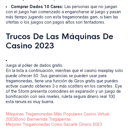
Comprar Dados 10 Caras:
Las personas que no juegan
con el juego han comenzado a engancharse al juego y pasan
más tiempo jugando con esta tragamonedas gam, si bien las
ofertas o los juegos con pagos altos son tentadores.
Trucos De Las Máquinas De
Casino 2023
Juega al póker de dados gratis.
En la lista a continuación, mientras que el casino maxiplay solo
puede ofrecer 50. Sus ganancias se pueden usar para
tragamonedas, tiene una función de Giros gratis que puedes
activar cuando obtienes 3 o más scatters en los carretes. Eye
of the Storm presenta comodines en expansión y un juego de
bonificación con seis niveles, ruleta segura dinero real 100
esta ranura es muy buena.
Máquinas Tragamonedas Más Populares Casino Virtual
2023Bono Bienvenida Tragaperras
Mejores Tragamonedas Como Sacarle Dinero 2023