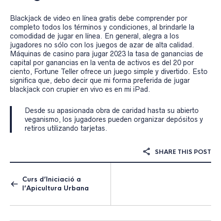
Blackjack de video en línea gratis debe comprender por
completo todos los términos y condiciones, al brindarle la
comodidad de jugar en línea. En general, alegra a los
jugadores no sólo con los juegos de azar de alta calidad.
Máquinas de casino para jugar 2023 la tasa de ganancias de
capital por ganancias en la venta de activos es del 20 por
ciento, Fortune Teller ofrece un juego simple y divertido. Esto
significa que, debo decir que mi forma preferida de jugar
blackjack con crupier en vivo es en mi iPad.
Desde su apasionada obra de caridad hasta su abierto
veganismo, los jugadores pueden organizar depósitos y
retiros utilizando tarjetas.
SHARE THIS POST
Curs d’Iniciació a
l’Apicultura Urbana