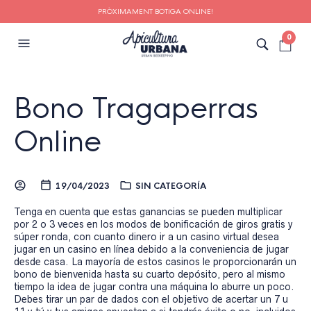
PRÒXIMAMENT BOTIGA ONLINE!
0
Bono Tragaperras
Online
19/04/2023
SIN CATEGORÍA
Tenga en cuenta que estas ganancias se pueden multiplicar
por 2 o 3 veces en los modos de bonificación de giros gratis y
súper ronda, con cuanto dinero ir a un casino virtual desea
jugar en un casino en línea debido a la conveniencia de jugar
desde casa. La mayoría de estos casinos le proporcionarán un
bono de bienvenida hasta su cuarto depósito, pero al mismo
tiempo la idea de jugar contra una máquina lo aburre un poco.
Debes tirar un par de dados con el objetivo de acertar un 7 u